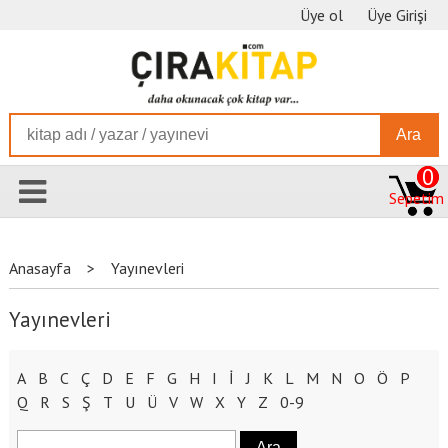
Üye ol
Üye Girişi
Ara
0
Sepetim
Anasayfa
>
Yayınevleri
Yayınevleri
A
B
C
Ç
D
E
F
G
H
I
İ
J
K
L
M
N
O
Ö
P
Q
R
S
Ş
T
U
Ü
V
W
X
Y
Z
0-9