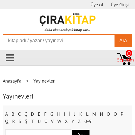
Üye ol
Üye Girişi
Ara
0
Sepetim
Anasayfa
>
Yayınevleri
Yayınevleri
A
B
C
Ç
D
E
F
G
H
I
İ
J
K
L
M
N
O
Ö
P
Q
R
S
Ş
T
U
Ü
V
W
X
Y
Z
0-9