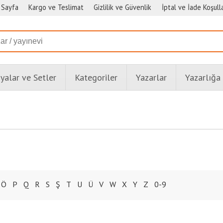
 Sayfa
Kargo ve Teslimat
Gizlilik ve Güvenlik
İptal ve İade Koşulla
alar ve Setler
Kategoriler
Yazarlar
Yazarlığa
Ö
P
Q
R
S
Ş
T
U
Ü
V
W
X
Y
Z
0-9