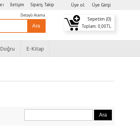
rı
İletişim
Sipariş Takip
Üye ol
Üye Girişi
Detaylı Arama
Sepetim (
0
)
Ara
Toplam:
0
,00
TL
 Doğru
E-Kitap