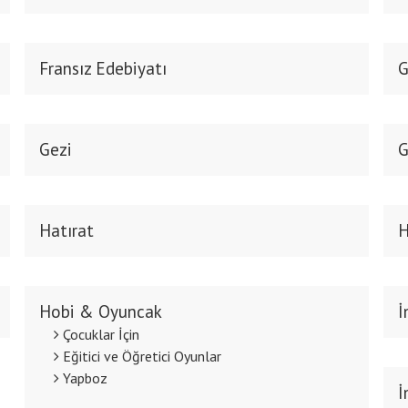
Fransız Edebiyatı
G
Gezi
G
Hatırat
H
Hobi & Oyuncak
İ
Çocuklar İçin
Eğitici ve Öğretici Oyunlar
Yapboz
İ