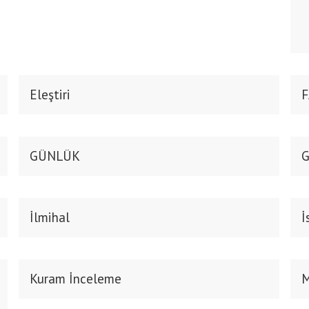
Eleştiri
F
GÜNLÜK
G
İlmihal
İ
Kuram İnceleme
M