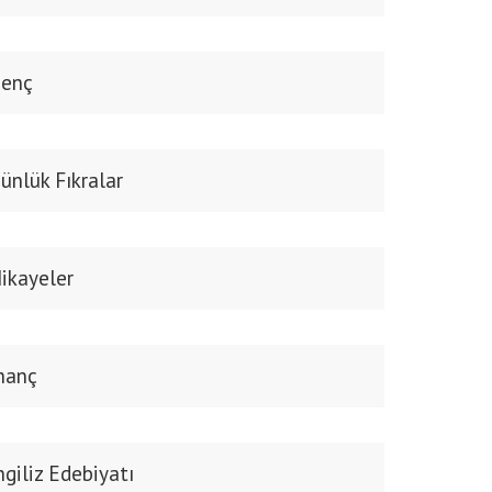
enç
ünlük Fıkralar
ikayeler
nanç
ngiliz Edebiyatı