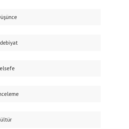
üşünce
debiyat
elsefe
nceleme
ültür