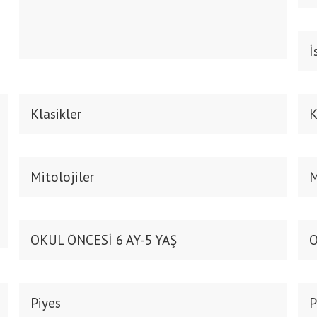
İ
Klasikler
K
Mitolojiler
M
OKUL ÖNCESİ 6 AY-5 YAŞ
O
Piyes
P