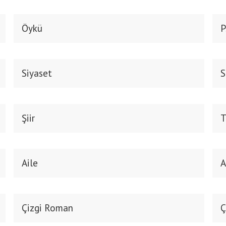
Öykü
P
Siyaset
S
Şiir
T
Aile
A
Çizgi Roman
Ç