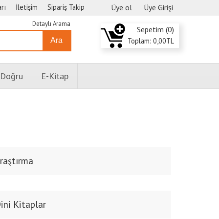
rı
İletişim
Sipariş Takip
Üye ol
Üye Girişi
Detaylı Arama
Sepetim (
0
)
Ara
Toplam:
0
,00
TL
 Doğru
E-Kitap
raştırma
ini Kitaplar