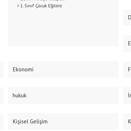
1. Sınıf Çocuk Eğitimi
D
E
Ekonomi
F
hukuk
İ
Kişisel Gelişim
K