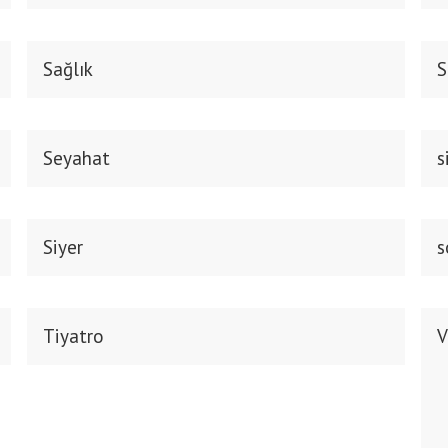
Sağlık
S
Seyahat
s
Siyer
s
Tiyatro
V