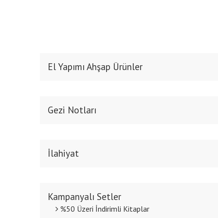
Şehir Kitapları
Tarih
Turizm-Gezi
Aforizmalar
El Yapımı Ahşap Ürünler
Gezi Notları
İlahiyat
Kampanyalı Setler
%50 Üzeri İndirimli Kitaplar