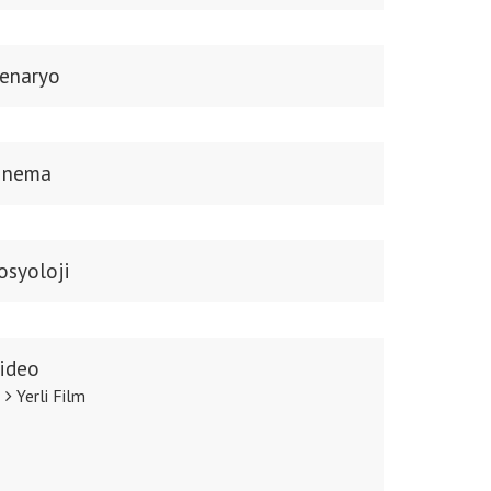
enaryo
inema
osyoloji
ideo
Yerli Film