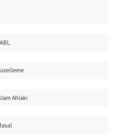
ABL
üzelleme
slam Ahlakı
asal