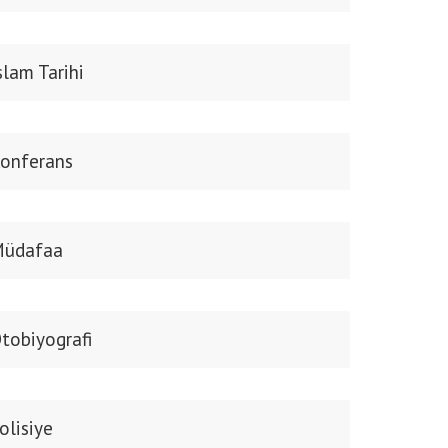
slam Tarihi
onferans
üdafaa
tobiyografi
olisiye