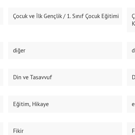
Çocuk ve İlk Gençlik / 1. Sınıf Çocuk Eğitimi
Ç
K
diğer
d
Din ve Tasavvuf
D
Eğitim, Hikaye
e
Fikir
F