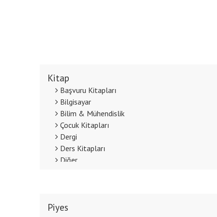
Kitap
Başvuru Kitapları
Bilgisayar
Bilim & Mühendislik
Çocuk Kitapları
Dergi
Ders Kitapları
Diğer
Diğer Dildeki Yayınlar
Din
Edebiyat
Piyes
Eğitim