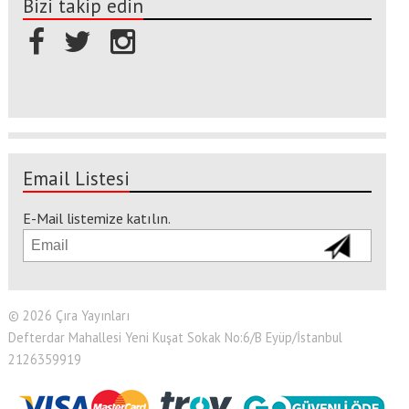
Bizi takip edin
Email Listesi
E-Mail listemize katılın.
© 2026 Çıra Yayınları
Defterdar Mahallesi Yeni Kuşat Sokak No:6/B Eyüp/İstanbul
2126359919