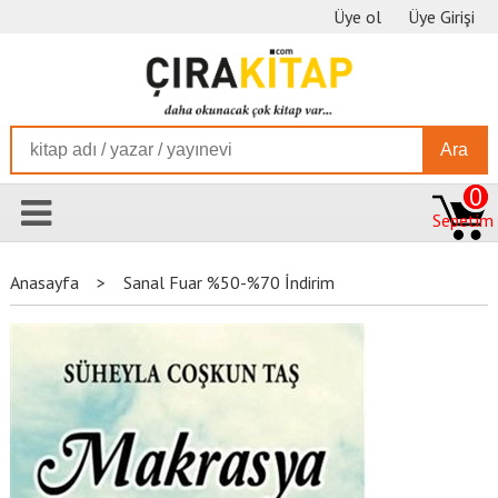
Üye ol
Üye Girişi
Ara
0
Sepetim
Anasayfa
>
Sanal Fuar %50-%70 İndirim