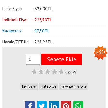
Liste Fiyatı
:
325
,00
TL
İndirimli Fiyat
:
227
,50
TL
Kazancınız
:
97
,50
TL
Havale/EFT ile
:
225
,23
TL
30
%
Sepete Ekle
0.00/5
Tavsiye et
Hata bildir
Favorilerime Ekle