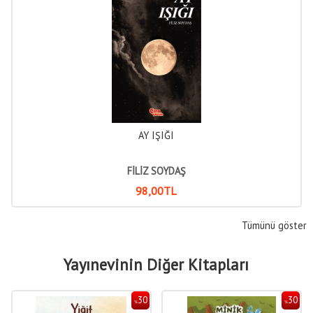
AY IŞIĞI
FİLİZ SOYDAŞ
98
,00
TL
Tümünü göster
Yayınevinin Diğer Kitapları
30
30
%
%