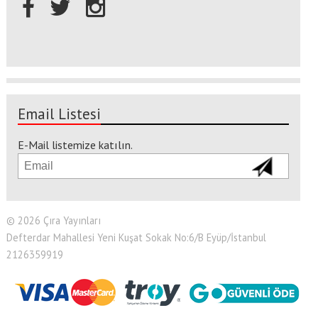
Email Listesi
E-Mail listemize katılın.
© 2026 Çıra Yayınları
Defterdar Mahallesi Yeni Kuşat Sokak No:6/B Eyüp/İstanbul
2126359919