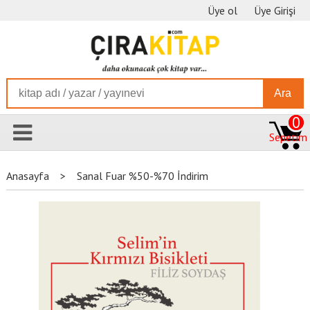
Üye ol
Üye Girişi
Ara
0
Sepetim
Anasayfa
>
Sanal Fuar %50-%70 İndirim