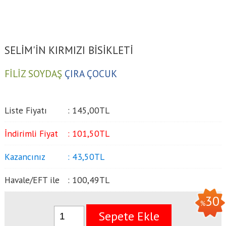
SELİM'İN KIRMIZI BİSİKLETİ
FİLİZ SOYDAŞ
ÇIRA ÇOCUK
Liste Fiyatı
:
145
,00
TL
İndirimli Fiyat
:
101
,50
TL
Kazancınız
:
43
,50
TL
Havale/EFT ile
:
100
,49
TL
30
%
Sepete Ekle