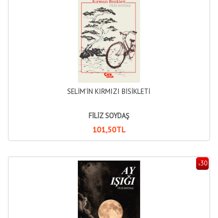
SELİM'İN KIRMIZI BİSİKLETİ
FİLİZ SOYDAŞ
101
,50
TL
30
%