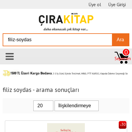
Üye ol
Üye Girişi
Ara
0
Sepetim
filiz soydas - arama sonuçları
30
%