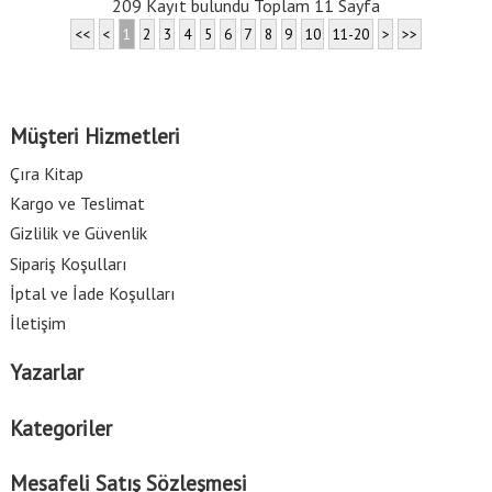
209 Kayıt bulundu Toplam 11 Sayfa
<<
<
1
2
3
4
5
6
7
8
9
10
11-20
>
>>
Müşteri Hizmetleri
Çıra Kitap
Kargo ve Teslimat
Gizlilik ve Güvenlik
Sipariş Koşulları
İptal ve İade Koşulları
İletişim
Yazarlar
Kategoriler
Mesafeli Satış Sözleşmesi