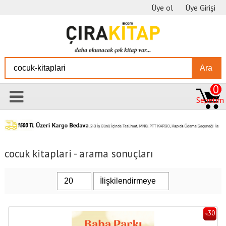
Üye ol
Üye Girişi
Ara
0
Sepetim
cocuk kitaplari - arama sonuçları
30
%