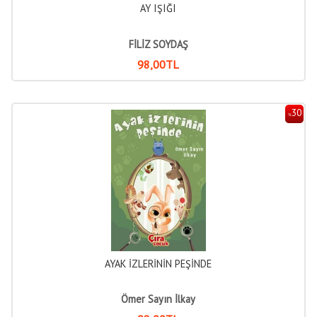
AY IŞIĞI
FİLİZ SOYDAŞ
98
,00
TL
30
%
AYAK İZLERİNİN PEŞİNDE
Ömer Sayın İlkay