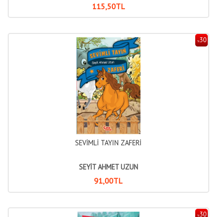
115
,50
TL
30
%
SEVİMLİ TAYIN ZAFERİ
SEYİT AHMET UZUN
91
,00
TL
30
%