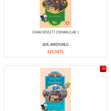
CİHAN DEVLETİ OSMANLILAR 1
ADİL AKKOYUNLU
115
,50
TL
30
%