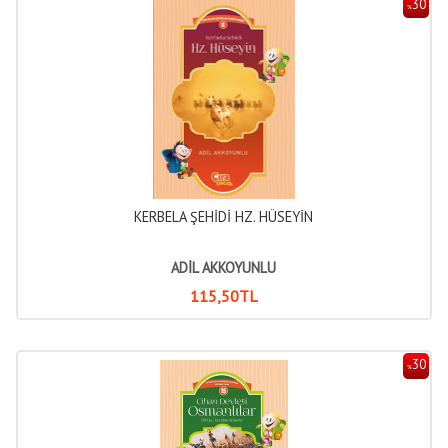
30
%
KERBELA ŞEHİDİ HZ. HÜSEYİN
ADİL AKKOYUNLU
115
,50
TL
30
%