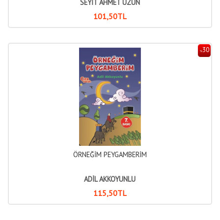
SEYİT AHMET UZUN
101
,50
TL
30
%
ÖRNEĞİM PEYGAMBERİM
ADİL AKKOYUNLU
115
,50
TL