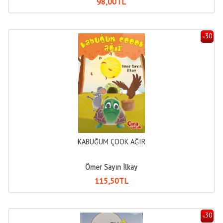
98
,00
TL
30
%
KABUĞUM ÇOOK AĞIR
Ömer Sayın İlkay
115
,50
TL
30
%