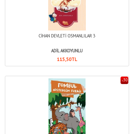
CİHAN DEVLETİ OSMANLILAR 3
ADİL AKKOYUNLU
115
,50
TL
30
%