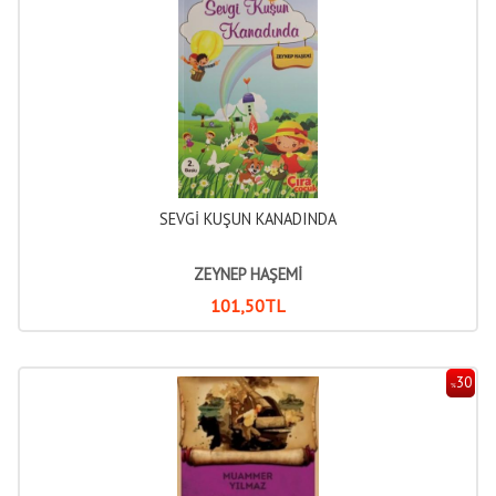
SEVGİ KUŞUN KANADINDA
ZEYNEP HAŞEMİ
101
,50
TL
30
%