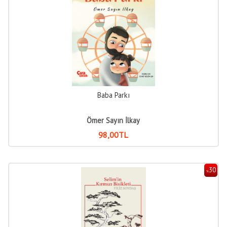
Baba Parkı
Ömer Sayın İlkay
98
,00
TL
30
%