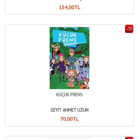
154
,00
TL
30
%
KÜÇÜK PRENS
SEYİT AHMET UZUN
70
,00
TL