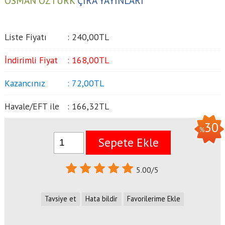
OSMAN ÖZTÜRK
ÇIRA YAYINLARI
Liste Fiyatı
:
240
,00
TL
İndirimli Fiyat
:
168
,00
TL
Kazancınız
:
72
,00
TL
Havale/EFT ile
:
166
,32
TL
30
%
Sepete Ekle
5.00/5
Tavsiye et
Hata bildir
Favorilerime Ekle