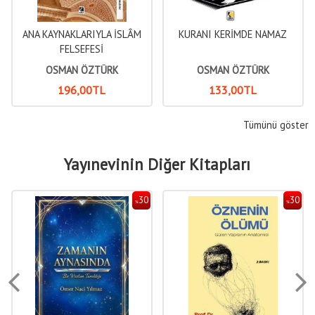
ANA KAYNAKLARIYLA İSLÂM
KURANI KERİMDE NAMAZ
FELSEFESİ
OSMAN ÖZTÜRK
OSMAN ÖZTÜRK
196
,00
TL
133
,00
TL
Tümünü göster
Yayınevinin Diğer Kitapları
30
30
%
%