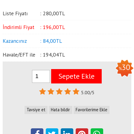
Liste Fiyatı
:
280
,00
TL
İndirimli Fiyat
:
196
,00
TL
Kazancınız
:
84
,00
TL
Havale/EFT ile
:
194
,04
TL
30
%
Sepete Ekle
5.00/5
Tavsiye et
Hata bildir
Favorilerime Ekle