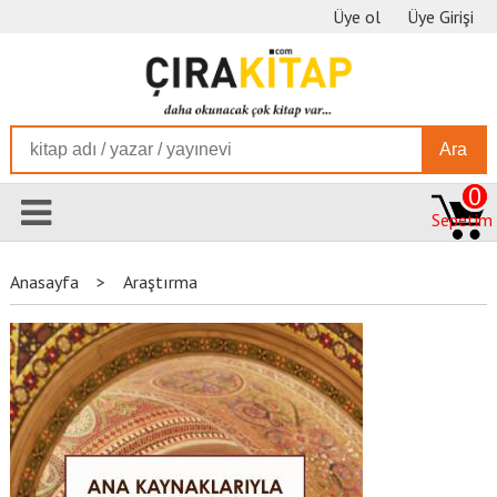
Üye ol
Üye Girişi
Ara
0
Sepetim
Anasayfa
>
Araştırma