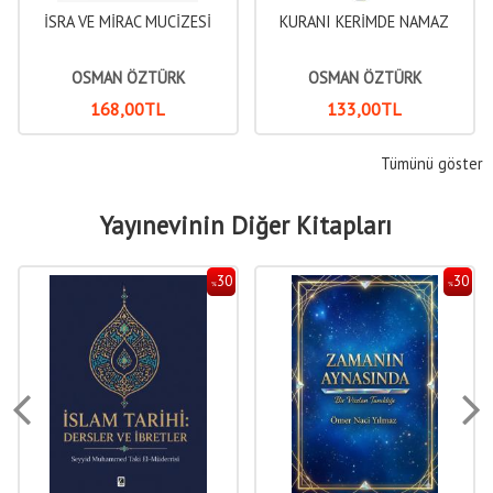
İSRA VE MİRAC MUCİZESİ
KURANI KERİMDE NAMAZ
OSMAN ÖZTÜRK
OSMAN ÖZTÜRK
168
,00
TL
133
,00
TL
Tümünü göster
Yayınevinin Diğer Kitapları
30
30
%
%