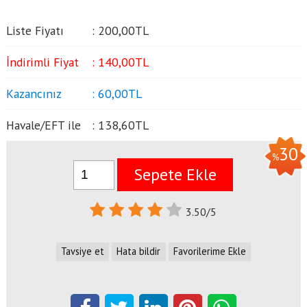
Liste Fiyatı
:
200
,00
TL
İndirimli Fiyat
:
140
,00
TL
Kazancınız
:
60
,00
TL
Havale/EFT ile
:
138
,60
TL
30
%
Sepete Ekle
3.50/5
Tavsiye et
Hata bildir
Favorilerime Ekle