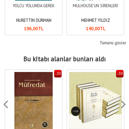
YOLCU YOLUNDA GEREK
MULHOUSE'UN SİRENLERİ
NURETTİN DURMAN
MEHMET YILDIZ
196
,00
TL
140
,00
TL
Tümünü göster
Bu kitabı alanlar bunları aldı
30
30
%
%