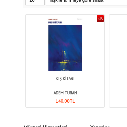
30
%
KIŞ KİTABI
ADEM TURAN
140
,00
TL