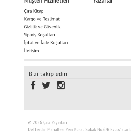
Müşteri Hizmetleri
Yazarlar
Çıra Kitap
Kargo ve Teslimat
Gizlilik ve Güvenlik
Sipariş Koşulları
İptal ve İade Koşulları
İletişim
Bizi takip edin
© 2026 Çıra Yayınları
Defterdar Mahallesi Yeni Kuşat Sokak No:6/B Eyüp/İsta