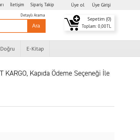
rı
İletişim
Sipariş Takip
Üye ol
Üye Girişi
Detaylı Arama
Sepetim (
0
)
Ara
Toplam:
0
,00
TL
 Doğru
E-Kitap