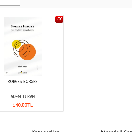
30
%
BORGES BORGES
ADEM TURAN
140
,00
TL