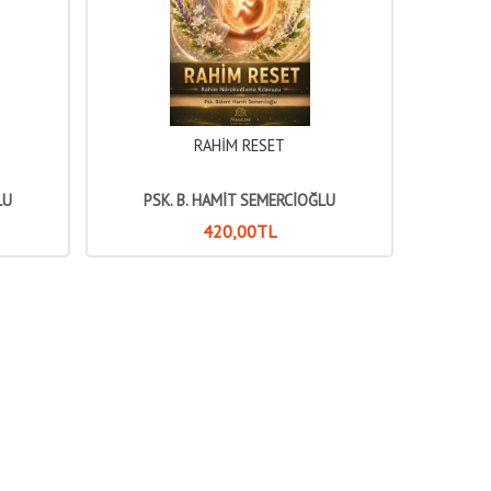
RAHİM RESET
LU
PSK. B. HAMİT SEMERCİOĞLU
420
,00
TL