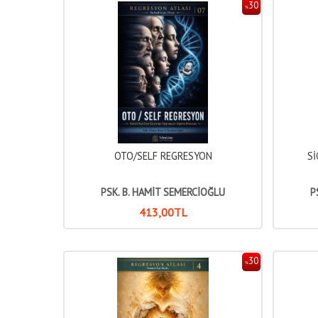
30
%
OTO/SELF REGRESYON
Sİ
PSK. B. HAMİT SEMERCİOĞLU
P
413
,00
TL
30
%