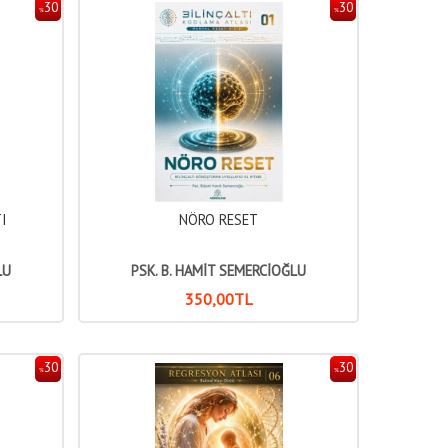
30
30
%
%
I
NÖRO RESET
LU
PSK. B. HAMİT SEMERCİOĞLU
350
,00
TL
30
30
%
%