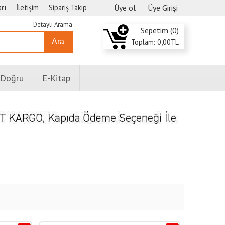
rı
İletişim
Sipariş Takip
Üye ol
Üye Girişi
Detaylı Arama
Sepetim (
0
)
Ara
Toplam:
0
,00
TL
 Doğru
E-Kitap