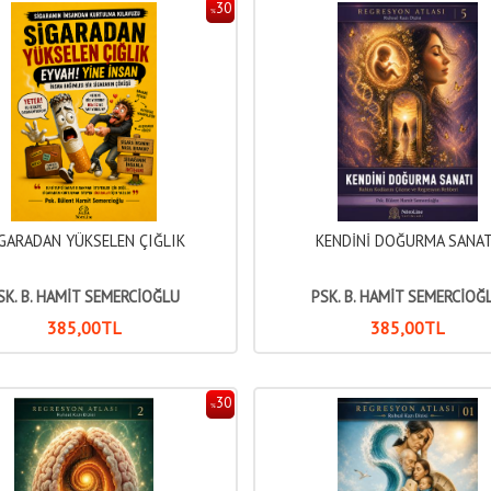
30
%
GARADAN YÜKSELEN ÇIĞLIK
KENDİNİ DOĞURMA SANAT
SK. B. HAMİT SEMERCİOĞLU
PSK. B. HAMİT SEMERCİOĞ
385
,00
TL
385
,00
TL
30
%