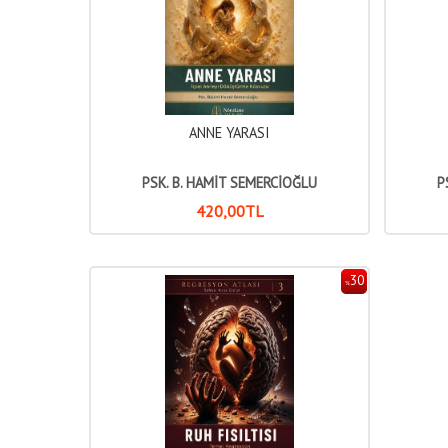
ANNE YARASI
PSK. B. HAMİT SEMERCİOĞLU
P
420
,00
TL
30
%