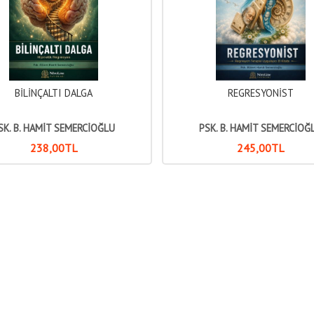
BİLİNÇALTI DALGA
REGRESYONİST
SK. B. HAMİT SEMERCİOĞLU
PSK. B. HAMİT SEMERCİOĞ
238
,00
TL
245
,00
TL