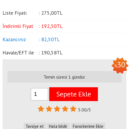
Liste Fiyatı
:
275
,00
TL
İndirimli Fiyat
:
192
,50
TL
Kazancınız
:
82
,50
TL
Havale/EFT ile
:
190
,58
TL
30
%
Temin süresi 1 gündür.
Sepete Ekle
5.00/5
Tavsiye et
Hata bildir
Favorilerime Ekle