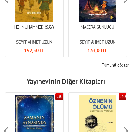
HZ. MUHAMMED (SAV)
MACERA GÜNLÜĞÜ
SEYİT AHMET UZUN
SEYİT AHMET UZUN
192
,50
TL
133
,00
TL
Tümünü göster
Yayınevinin Diğer Kitapları
30
30
%
%