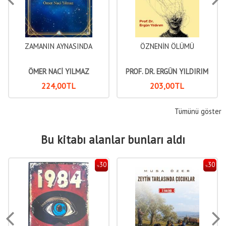
ZAMANIN AYNASINDA
ÖZNENİN ÖLÜMÜ
ÜDERRİSÎ
ÖMER NACİ YILMAZ
PROF. DR. ERGÜN YILDIRIM
224
,00
TL
203
,00
TL
Tümünü göster
Bu kitabı alanlar bunları aldı
30
30
%
%