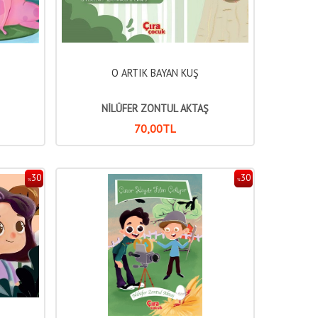
O ARTIK BAYAN KUŞ
NİLÜFER ZONTUL AKTAŞ
70
,00
TL
30
30
%
%