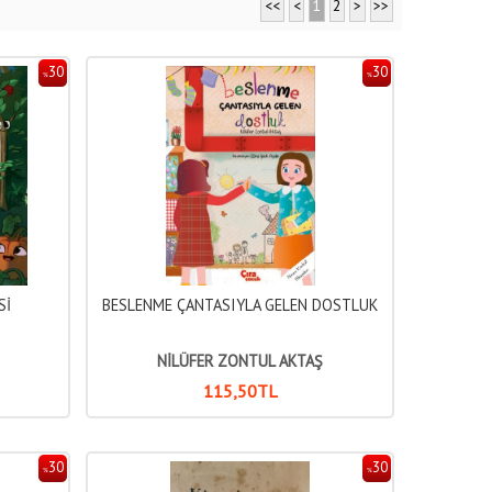
<<
<
1
2
>
>>
30
30
%
%
Sİ
BESLENME ÇANTASIYLA GELEN DOSTLUK
NİLÜFER ZONTUL AKTAŞ
115
,50
TL
30
30
%
%