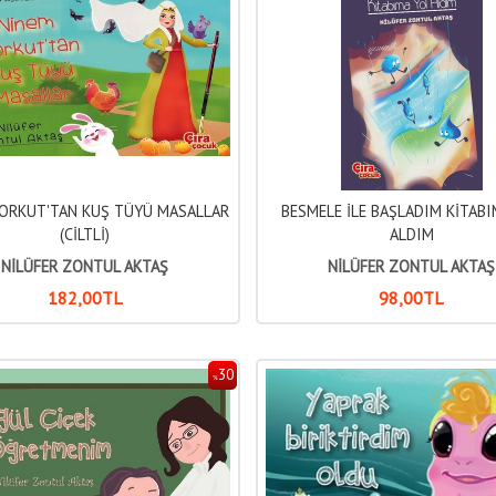
KORKUT'TAN KUŞ TÜYÜ MASALLAR
BESMELE İLE BAŞLADIM KİTABI
(CİLTLİ)
ALDIM
NİLÜFER ZONTUL AKTAŞ
NİLÜFER ZONTUL AKTAŞ
182
,00
TL
98
,00
TL
30
%