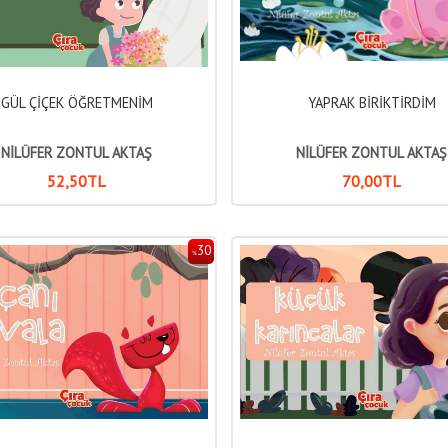
GÜL ÇİÇEK ÖĞRETMENİM
YAPRAK BİRİKTİRDİM
NİLÜFER ZONTUL AKTAŞ
NİLÜFER ZONTUL AKTAŞ
52
,50
TL
70
,00
TL
30
%