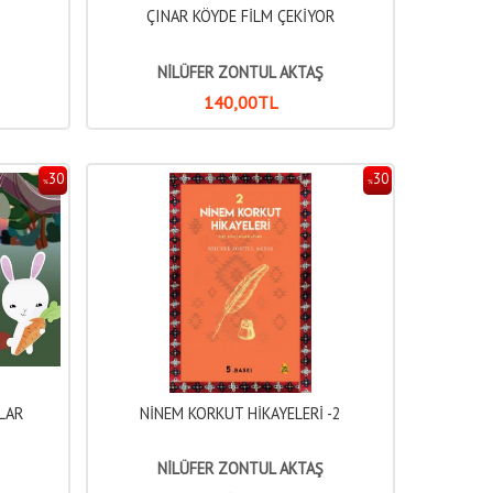
ÇINAR KÖYDE FİLM ÇEKİYOR
NİLÜFER ZONTUL AKTAŞ
140
,00
TL
30
30
%
%
LAR
NİNEM KORKUT HİKAYELERİ -2
NİLÜFER ZONTUL AKTAŞ