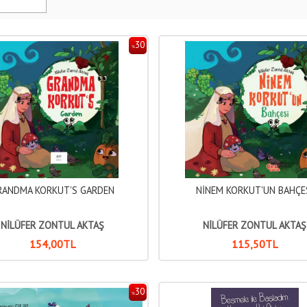
30
%
RANDMA KORKUT'S GARDEN
NİNEM KORKUT'UN BAHÇE
NİLÜFER ZONTUL AKTAŞ
NİLÜFER ZONTUL AKTAŞ
154
,00
TL
115
,50
TL
30
%