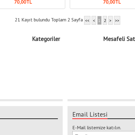
70
,00
TL
70
,00
TL
21 Kayıt bulundu Toplam 2 Sayfa
<<
<
1
2
>
>>
Kategoriler
Mesafeli Sat
Email Listesi
E-Mail listemize katılın.