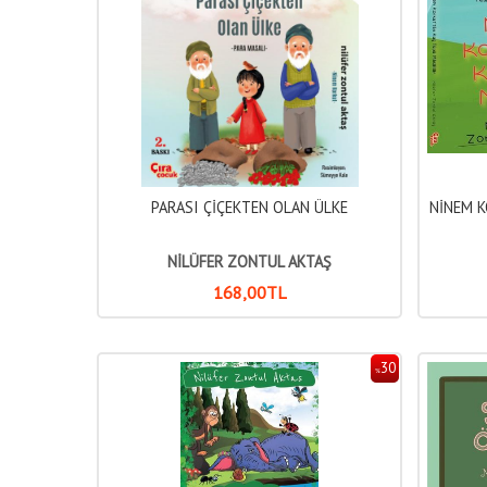
PARASI ÇİÇEKTEN OLAN ÜLKE
NİNEM 
NİLÜFER ZONTUL AKTAŞ
168
,00
TL
30
%