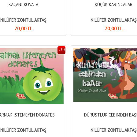
KAÇANI KOVALA
KÜÇÜK KARINCALAR
NİLÜFER ZONTUL AKTAŞ
NİLÜFER ZONTUL AKTAŞ
70
,00
TL
70
,00
TL
30
%
ARMAK İSTEMEYEN DOMATES
DÜRÜSTLÜK CEBİMDEN BAŞ
NİLÜFER ZONTUL AKTAŞ
NİLÜFER ZONTUL AKTAŞ