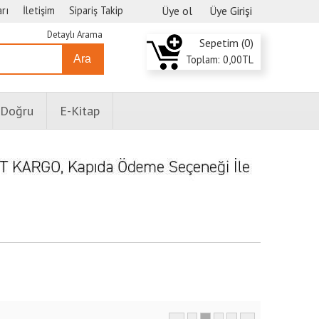
rı
İletişim
Sipariş Takip
Üye ol
Üye Girişi
Detaylı Arama
Sepetim (
0
)
Ara
Toplam:
0
,00
TL
 Doğru
E-Kitap