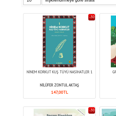
30
%
NİNEM KORKUT KUŞ TÜYÜ NASİHATLER 1
G
NİLÜFER ZONTUL AKTAŞ
147
,00
TL
30
%