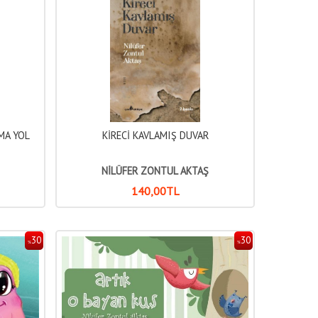
MA YOL
KİRECİ KAVLAMIŞ DUVAR
NİLÜFER ZONTUL AKTAŞ
140
,00
TL
30
30
%
%