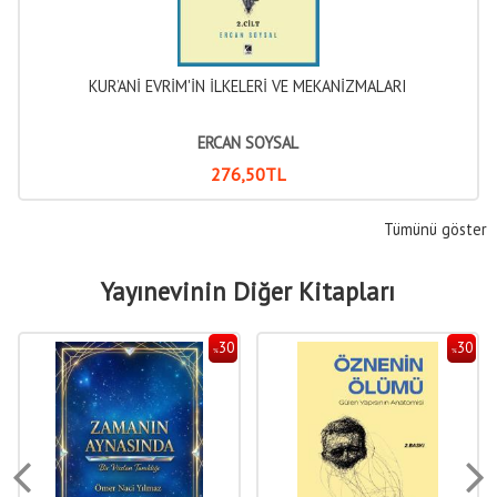
KUR’ANİ EVRİM'İN İLKELERİ VE MEKANİZMALARI
ERCAN SOYSAL
276
,50
TL
Tümünü göster
Yayınevinin Diğer Kitapları
30
30
%
%