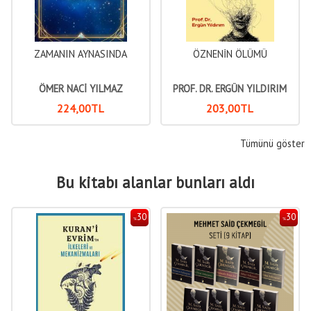
ZAMANIN AYNASINDA
ÖZNENİN ÖLÜMÜ
ÜDERRİSÎ
ÖMER NACİ YILMAZ
PROF. DR. ERGÜN YILDIRIM
224
,00
TL
203
,00
TL
Tümünü göster
Bu kitabı alanlar bunları aldı
30
30
%
%