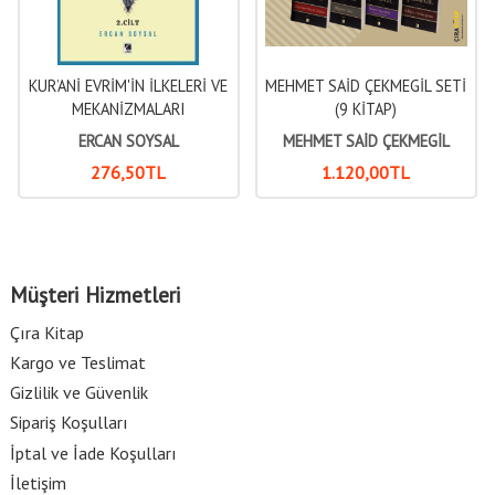
KUR’ANİ EVRİM'İN İLKELERİ VE
MEHMET SAİD ÇEKMEGİL SETİ
MEKANİZMALARI
(9 KİTAP)
ERCAN SOYSAL
MEHMET SAİD ÇEKMEGİL
276
,50
TL
1.120
,00
TL
Müşteri Hizmetleri
Çıra Kitap
Kargo ve Teslimat
Gizlilik ve Güvenlik
Sipariş Koşulları
İptal ve İade Koşulları
İletişim