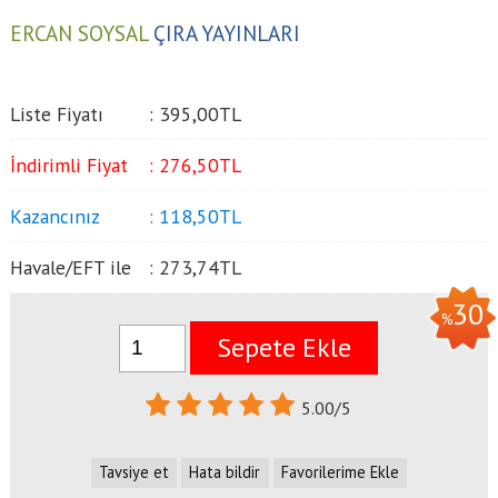
ERCAN SOYSAL
ÇIRA YAYINLARI
Liste Fiyatı
:
395
,00
TL
İndirimli Fiyat
:
276
,50
TL
Kazancınız
:
118
,50
TL
Havale/EFT ile
:
273
,74
TL
30
%
Sepete Ekle
5.00/5
Tavsiye et
Hata bildir
Favorilerime Ekle