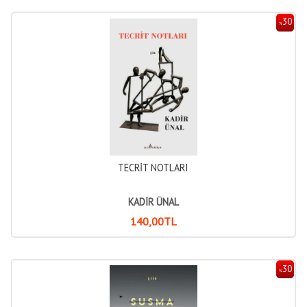
30
%
TECRİT NOTLARI
KADİR ÜNAL
140
,00
TL
30
%