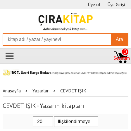
Üye ol
Üye Girişi
Ara
0
Sepetim
Anasayfa
>
Yazarlar
>
CEVDET IŞIK
CEVDET IŞIK - Yazarın kitapları