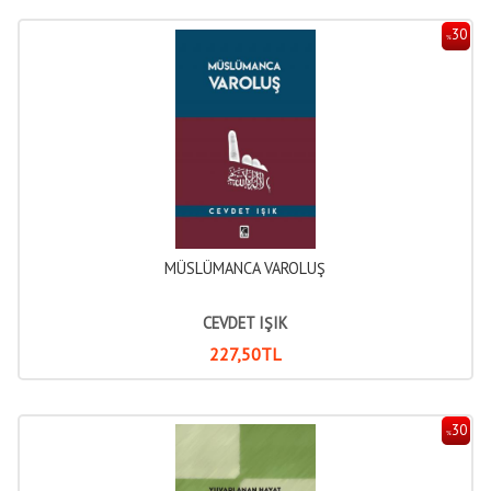
30
%
MÜSLÜMANCA VAROLUŞ
CEVDET IŞIK
227
,50
TL
30
%