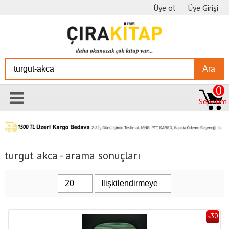
Üye ol
Üye Girişi
Ara
0
Sepetim
turgut akca - arama sonuçları
30
%