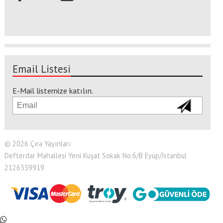
Email Listesi
E-Mail listemize katılın.
© 2026 Çıra Yayınları
Defterdar Mahallesi Yeni Kuşat Sokak No:6/B Eyüp/İstanbul
2126359919