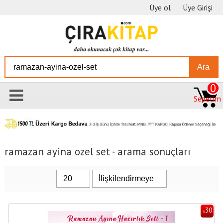
Üye ol
Üye Girişi
Ara
0
Sepetim
ramazan ayina ozel set - arama sonuçları
30
%