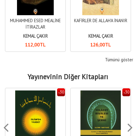
MUHAMMED ESED MEALİNE
KAFİRLER DE ALLAH'A İNANIR
İTİRAZLAR
KEMAL ÇAKIR
KEMAL ÇAKIR
112
,00
TL
126
,00
TL
Tümünü göster
Yayınevinin Diğer Kitapları
30
30
%
%