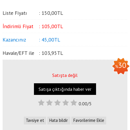
Liste Fiyatı
:
150
,00
TL
İndirimli Fiyat
:
105
,00
TL
Kazancınız
:
45
,00
TL
Havale/EFT ile
:
103
,95
TL
30
%
Satışta değil
Satışa çıktığında haber ver
0.00/5
Tavsiye et
Hata bildir
Favorilerime Ekle