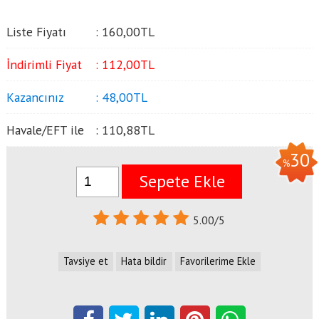
Liste Fiyatı
:
160
,00
TL
İndirimli Fiyat
:
112
,00
TL
Kazancınız
:
48
,00
TL
Havale/EFT ile
:
110
,88
TL
30
%
Sepete Ekle
5.00/5
Tavsiye et
Hata bildir
Favorilerime Ekle