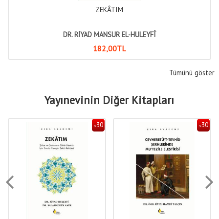
ZEKÂTIM
DR. RİYAD MANSUR EL-HULEYFÎ
182
,00
TL
Tümünü göster
Yayınevinin Diğer Kitapları
30
30
%
%