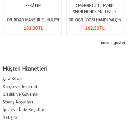
ZEKÂTIM
CEVHERETÜ’T TEVHİD
ŞERHLERİNDE MU’TEZİLE
ELEŞTİRİSİ
DR. RİYAD MANSUR EL-HULEYFÎ
DR. ÖĞR. ÜYESİ HAMDİ YALÇIN
182
,00
TL
262
,50
TL
Tümünü göster
Müşteri Hizmetleri
Çıra Kitap
Kargo ve Teslimat
Gizlilik ve Güvenlik
Sipariş Koşulları
İptal ve İade Koşulları
İletişim