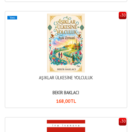
30
%
Yeni
AŞIKLAR ÜLKESİNE YOLCULUK
BEKİR BAKLACI
168
,00
TL
30
%