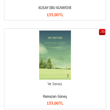
KUSAY EBU KUVAYDIR
133
,00
TL
30
%
Ve Sensiz
Ramazan Güneş
133
,00
TL