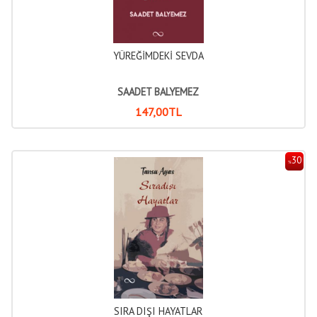
YÜREĞİMDEKİ SEVDA
SAADET BALYEMEZ
147
,00
TL
30
%
SIRA DIŞI HAYATLAR