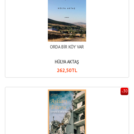
ORDA BİR KÖY VAR
HÜLYA AKTAŞ
262
,50
TL
30
%