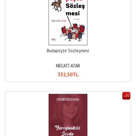
Budapeşte Sözleşmesi
NECATİ ATAR
332
,50
TL
30
%