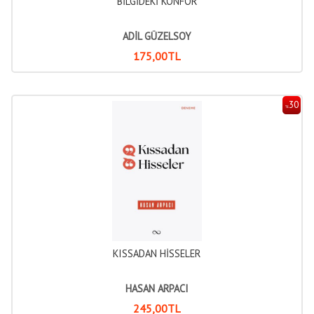
BİLGİDEKİ KONFOR
ADİL GÜZELSOY
175
,00
TL
30
%
KISSADAN HİSSELER
HASAN ARPACI
245
,00
TL