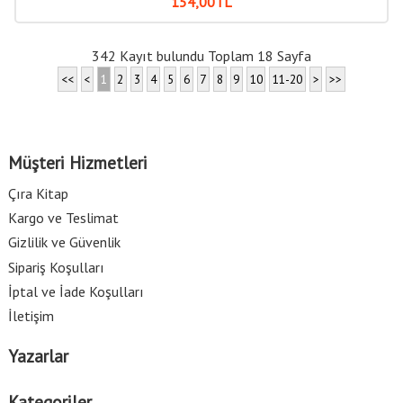
154
,00
TL
342 Kayıt bulundu Toplam 18 Sayfa
<<
<
1
2
3
4
5
6
7
8
9
10
11-20
>
>>
Müşteri Hizmetleri
Çıra Kitap
Kargo ve Teslimat
Gizlilik ve Güvenlik
Sipariş Koşulları
İptal ve İade Koşulları
İletişim
Yazarlar
Kategoriler