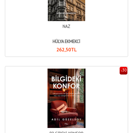
NAZ
HÜLYA EKMEKCİ
262
,50
TL
30
%