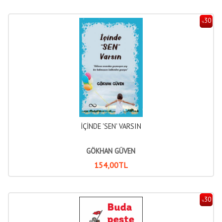
30
%
İÇİNDE 'SEN' VARSIN
GÖKHAN GÜVEN
154
,00
TL
30
%