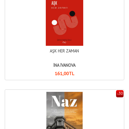
AŞK HER ZAMAN
İNA İVANOVA
161
,00
TL
30
%