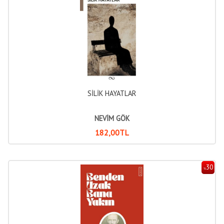
SİLİK HAYATLAR
NEVİM GÖK
182
,00
TL
30
%