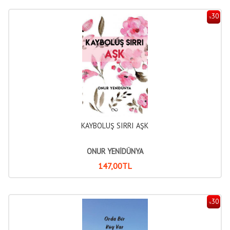
30
%
KAYBOLUŞ SIRRI AŞK
ONUR YENİDÜNYA
147
,00
TL
30
%