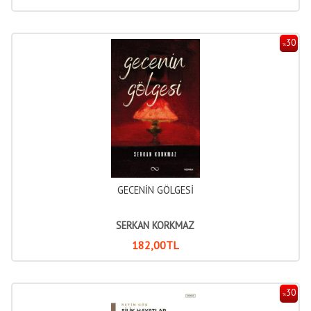
30
%
GECENİN GÖLGESİ
SERKAN KORKMAZ
182
,00
TL
30
%