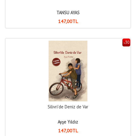
TANSU AYAS
147
,00
TL
30
%
Silivri'de Deniz de Var
Ayşe Yıldız
147
,00
TL