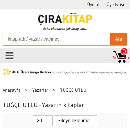
Üye ol
Üye Girişi
Ara
0
Sepetim
Anasayfa
>
Yazarlar
>
TUĞÇE UTLU
TUĞÇE UTLU - Yazarın kitapları