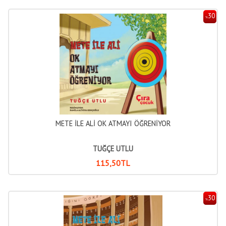
30
%
METE İLE ALİ OK ATMAYI ÖĞRENİYOR
TUĞÇE UTLU
115
,50
TL
30
%