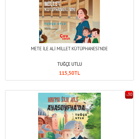
METE İLE ALİ MİLLET KÜTÜPHANESİ'NDE
TUĞÇE UTLU
115
,50
TL
30
%